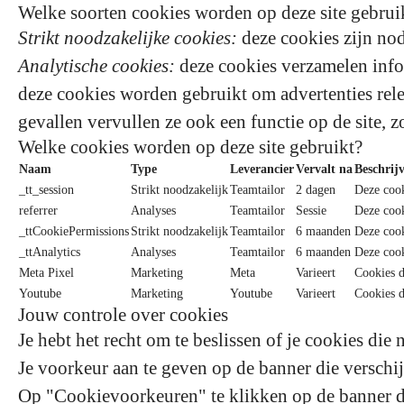
Welke soorten cookies worden op deze site gebrui
Strikt noodzakelijke cookies:
deze cookies zijn nod
Analytische cookies:
deze cookies verzamelen infor
deze cookies worden gebruikt om advertenties relev
gevallen vervullen ze ook een functie op de site, z
Welke cookies worden op deze site gebruikt?
Naam
Type
Leverancier
Vervalt na
Beschrij
_tt_session
Strikt noodzakelijk
Teamtailor
2 dagen
Deze cook
referrer
Analyses
Teamtailor
Sessie
Deze cook
_ttCookiePermissions
Strikt noodzakelijk
Teamtailor
6 maanden
Deze cook
_ttAnalytics
Analyses
Teamtailor
6 maanden
Deze cook
Meta Pixel
Marketing
Meta
Varieert
Cookies d
Youtube
Marketing
Youtube
Varieert
Cookies d
Jouw controle over cookies
Je hebt het recht om te beslissen of je cookies die 
Je voorkeur aan te geven op de banner die verschij
Op "Cookievoorkeuren" te klikken op de banner die